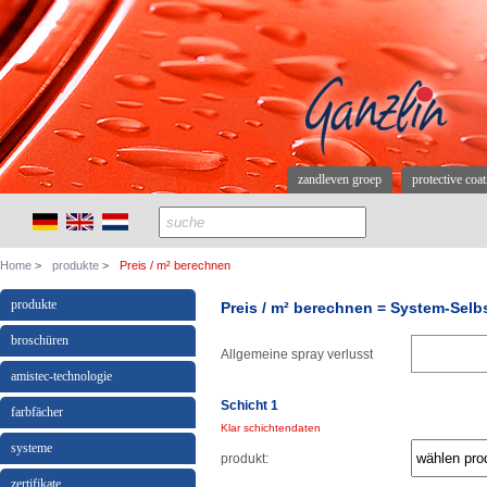
zandleven groep
protective coa
Home
produkte
Preis / m² berechnen
produkte
Preis / m² berechnen = System-Sel
broschüren
Allgemeine spray verlusst
amistec-technologie
Schicht 1
farbfächer
Klar schichtendaten
systeme
produkt:
zertifikate